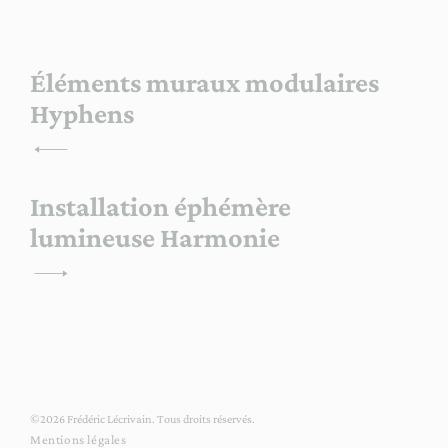
Navigation
Éléments muraux modulaires
Hyphens
de
l’article
Installation éphémère
lumineuse Harmonie
©2026 Frédéric Lécrivain. Tous droits réservés.
Mentions légales