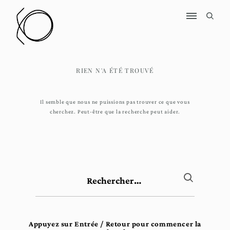
Skip
to
ouvir
content
le
formul
de
recher
L'objet…, ce lien communicant
F
RIEN N'A ÉTÉ TROUVÉ
r
é
d
Il semble que nous ne puissions pas trouver ce que vous
cherchez. Peut-être que la recherche peut aider.
é
r
i
c
L
Rechercher :
é
c
r
Appuyez sur Entrée / Retour pour commencer la