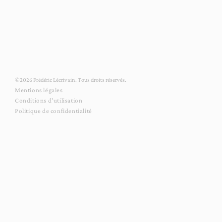
i
v
a
i
n
,
©2026 Frédéric Lécrivain. Tous droits réservés.
d
Mentions légales
e
Conditions d'utilisation
Politique de confidentialité
s
i
g
n
e
r